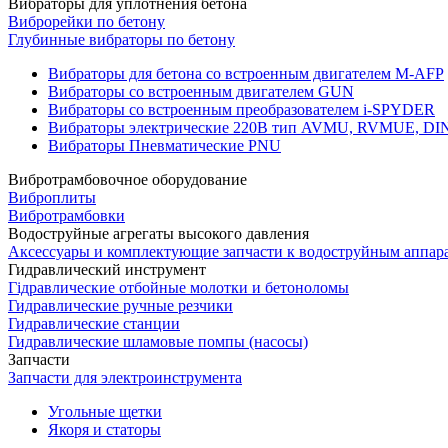
Вибраторы для уплотнения бетона
Виброрейки по бетону
Глубинные вибраторы по бетону
Вибраторы для бетона со встроенным двигателем M-AFP
Вибраторы со встроенным двигателем GUN
Вибраторы со встроенным преобразователем i-SPYDER
Вибраторы электрические 220B тип AVMU, RVMUE, D
Вибраторы Пневматические PNU
Вибротрамбовочное оборудование
Виброплиты
Вибротрамбовки
Водоструйные агрегаты высокого давления
Аксессуары и комплектующие запчасти к водоструйным аппар
Гидравлический инструмент
Гідравлические отбойные молотки и бетоноломы
Гидравлические ручные резчики
Гидравлические станции
Гидравлические шламовые помпы (насосы)
Запчасти
Запчасти для электроинструмента
Угольные щетки
Якоря и статоры