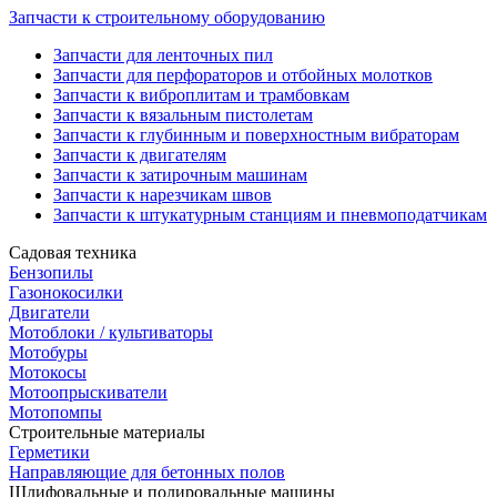
Запчасти к строительному оборудованию
Запчасти для ленточных пил
Запчасти для перфораторов и отбойных молотков
Запчасти к виброплитам и трамбовкам
Запчасти к вязальным пистолетам
Запчасти к глубинным и поверхностным вибраторам
Запчасти к двигателям
Запчасти к затирочным машинам
Запчасти к нарезчикам швов
Запчасти к штукатурным станциям и пневмоподатчикам
Садовая техника
Бензопилы
Газонокосилки
Двигатели
Мотоблоки / культиваторы
Мотобуры
Мотокосы
Мотоопрыскиватели
Мотопомпы
Строительные материалы
Герметики
Направляющие для бетонных полов
Шлифовальные и полировальные машины