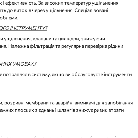
к і ефективність. За високих температур ущільнення
ть до витоків через ущільнення. Спеціалізовані
роблеми.
ОГО ІНСТРУМЕНТУ?
ти ущільнення, клапани та циліндри, знижуючи
я. Належна фільтрація та регулярна перевірка рідини
ЛЬНИХ УМОВАХ?
е потрапляє в систему, якщо ви обслуговуєте інструменти
и, розривні мембрани та аварійні вимикачі для запобігання
ємних плоских з'єднань і шлангів знижує ризик втрати