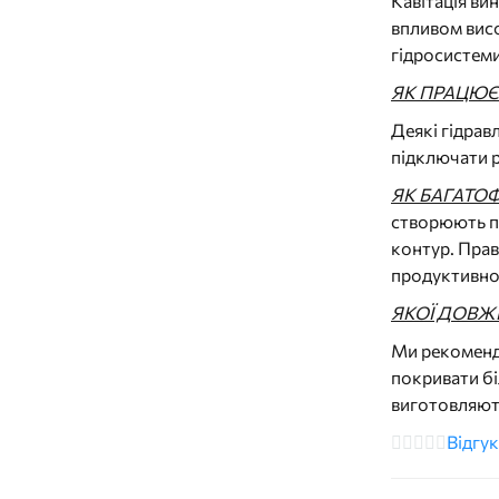
Кавітація ви
впливом висо
гідросистеми
ЯК ПРАЦЮЄ
Деякі гідрав
підключати р
ЯК БАГАТО
створюють по
контур. Прав
продуктивно
ЯКОЇ ДОВЖ
Ми рекоменду
покривати бі
виготовляють
Відгук