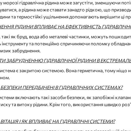
 морозі гідравлічна рідина може загустіти, зменшуючи поті
ватися, а рідина може ставати занадто рідкою, що призводи
рідини та термостійкі ущільнення допомагають вирішити ці п
ЕННЯ РІДИНИ ВПЛИВАЄ НА ЕФЕКТИВНІСТЬ ГІДРАВЛІЧН
 такі як бруд, вода або металеві частинки, можуть пошкоди
 інструменту та потенційно спричиняючи поломку обладнанн
ризик забруднення.
ГТИ ЗАБРУДНЕННЮ ГІДРАВЛІЧНОЇ РІДИНИ В ЕКСТРЕМА
система є закритою системою. Вона герметична, тому ніщо н
ном.
 БЕЗПЕКИ ПЕРЕДБАЧЕНІ В ГІДРАВЛІЧНИХ СИСТЕМАХ?
системи включають такі засоби безпеки, як запобіжні клапан
иску та витоку рідини. Крім того, використання швидко роз’
ВІТАЦІЯ І ЯК ВПЛИВАЄ НА ГІДРАВЛІЧНІ СИСТЕМИ?