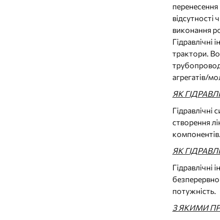
перенесення 
відсутності 
виконання ро
Гідравлічні 
трактори. Во
трубопроводі
агрегатів/мо
ЯК ГІДРАВЛ
Гідравлічні 
створення лі
компонентів
ЯК ГІДРАВ
Гідравлічні і
безперервно 
потужність.
З ЯКИМИ П