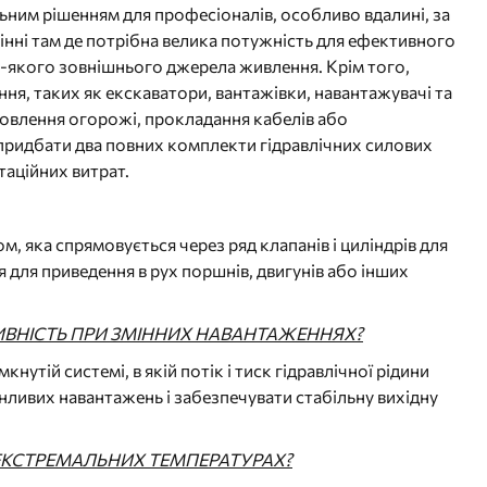
льним рішенням для професіоналів, особливо вдалині, за
інні там де потрібна велика потужність для ефективного
ь-якого зовнішнього джерела живлення. Крім того,
ня, таких як екскаватори, вантажівки, навантажувачі та
новлення огорожі, прокладання кабелів або
придбати два повних комплекти гідравлічних силових
таційних витрат.
, яка спрямовується через ряд клапанів і циліндрів для
 для приведення в рух поршнів, двигунів або інших
ИВНІСТЬ ПРИ ЗМІННИХ НАВАНТАЖЕННЯХ?
утій системі, в якій потік і тиск гідравлічної рідини
нливих навантажень і забезпечувати стабільну вихідну
ЕКСТРЕМАЛЬНИХ ТЕМПЕРАТУРАХ?