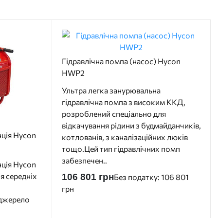
Гідравлічна помпа (насос) Hycon
HWP2
Ультра легка занурювальна
гідравлічна помпа з високим ККД,
розроблений спеціально для
відкачування рідини з будмайданчиків,
нція Hycon
котлованів, з каналізаційних люків
тощо.Цей тип гідравлічних помп
забезпечен..
нція Hycon
я середніх
106 801 грн
Без податку: 106 801
грн
 джерело