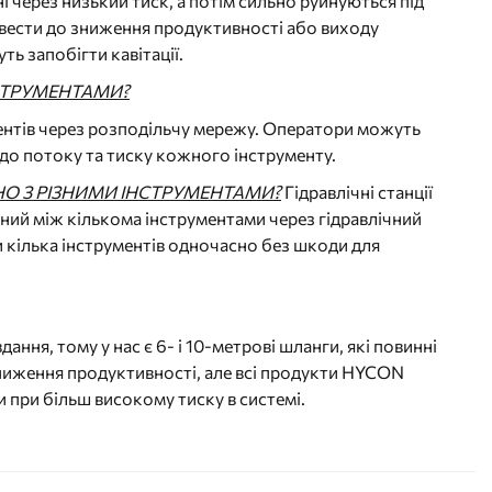
і через низький тиск, а потім сильно руйнуються під
звести до зниження продуктивності або виходу
ь запобігти кавітації.
НСТРУМЕНТАМИ?
ументів через розподільчу мережу. Оператори можуть
 до потоку та тиску кожного інструменту.
О З РІЗНИМИ ІНСТРУМЕНТАМИ?
Гідравлічні станції
ний між кількома інструментами через гідравлічний
 кілька інструментів одночасно без шкоди для
ня, тому у нас є 6- і 10-метрові шланги, які повинні
зниження продуктивності, але всі продукти HYCON
при більш високому тиску в системі.