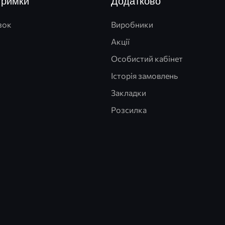
тримки
Додатково
зок
Виробники
Акції
Особистий кабінет
Історія замовлень
Закладки
Розсилка