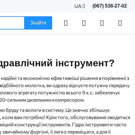
UA
(067) 538-27-02
Знайти
дравлічний інструмент?
надійні та економічно ефективніші рішення в порівнянні з
 відбійного молотка, ви одразу відчуєте потужну передачу
силового агрегату потужністю всього 9 к.с. забезпечує
ю 20-сильним дизельним компресором.
ю бруду та вологи в систему. Це значно збільшує
і, коли вам потрібно! Крім того, обслуговування зводиться
іцній конструкції інструментів. Гідро інструменти часто
вичайному фургоні, її легко переміщати, а для її