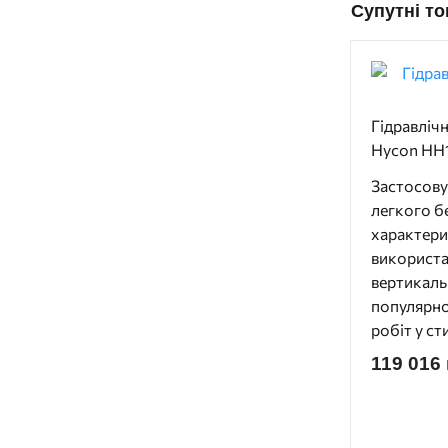
Супутні т
Гідравліч
Hycon HH
Застосову
легкого б
характер
використа
вертикаль
популярн
робіт у ст
119 016