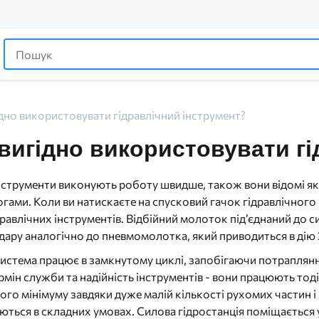
дно використовувати гідравлічний інструмент?
вигідно використовувати гі
інструменти виконують роботу швидше, також вони відомі як 
гами. Коли ви натискаєте на спусковий гачок гідравлічного
гідравлічних інструментів. Відбійний молоток під’єднаний до 
удару аналогічно до пневмомолотка, який приводиться в ді
система працює в замкнутому циклі, запобігаючи потраплянн
рмін служби та надійність інструментів - вони працюють тод
го мінімуму завдяки дуже малій кількості рухомих частин і м
ться в складних умовах. Силова гідростанція поміщається у з