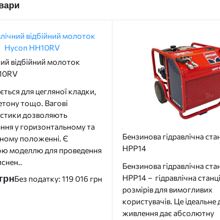
овари
ний відбійний молоток
10RV
ється для цегляної кладки,
етону тощо. Вагові
истики дозволяють
ння у горизонтальному та
Бензинова гідравлічна ста
ному положенні. Є
HPP14
ою моделлю для проведення
иснен..
Бензинова гідравлічна ста
HPP14 – гідравлічна станці
 грн
Без податку: 119 016 грн
розмірів для вимогливих
користувачів. Це ідеальне
живлення дає абсолютну