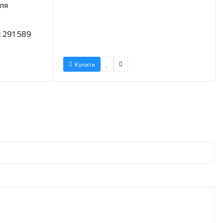
ля
: 291 589
Купити