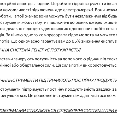
потрібні лише дві людини. Це робить гідроінструменти ідеа
чи неможливості підключення до електромережі. Вони незам
боти, і в той же час вони можуть бути незалежними від буд
інструменти можуть бути підключені до різних джерел живлен
ни ідеально підходять для швидких одноденних робіт: вста
в. За ціною одного компресора та гідро молота ви можете 
лотів, що одночасно гарантує вам до 85% зниження експлуа
ІЧНА СИСТЕМА ГЕНЕРУЄ ПОТУЖНІСТЬ?
системи генерують потужність за допомогою рідини під тиском
нійної або обертальної сили. Ця сила потім використовується
.
ЛІЧНІ ІНСТРУМЕНТИ ПІДТРИМУЮТЬ ПОСТІЙНУ ПРОДУКТ
нструменти підтримують постійну продуктивність завдяки замкн
регулюються. Це дозволяє інструментам адаптуватися до мі
РОБЛЕМАМИ СТИКАЮТЬСЯ ГІДРАВЛІЧНІ СИСТЕМИ ПРИ 