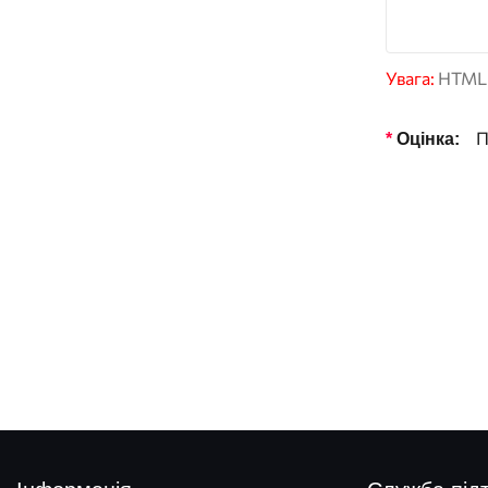
Увага:
HTML н
По
Оцінка: