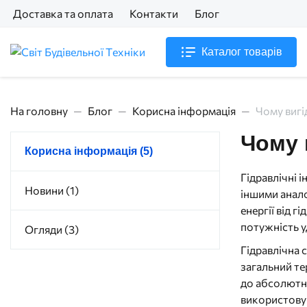
Доставка та оплата
Контакти
Блог
Каталог товарів
На головну
Блог
Корисна інформація
Чому вигі
Чому 
Корисна інформація (5)
Гідравлічні 
Новини (1)
іншими анало
енергії від 
потужність 
Огляди (3)
Гідравлічна 
загальний те
до абсолютно
використовую