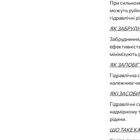
При сильному
можуть руйну
гідравлічні 
ЯК ЗАБРУДН
Забруднення,
ефективність
мінімізують 
ЯК ЗАПОБІ
Гідравлічна 
належним чи
ЯКІ ЗАСОБИ
Гідравлічні 
надмірному т
рідини.
ЩО ТАКЕ КА