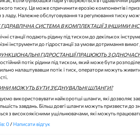
никає, коли бульбашки пари утворюються в гідравлічній рідин
кого тиску. Це може спричинити ерозію компонентів і при
 з ладу. Належне обслуговування та регулювання тиску можут
 ГІДРАВЛІЧНА СИСТЕМА В КОМПЛЕКТАЦІЇ З ІНШИМИ І
лічні станції подають рідину під тиском до декількох інстр
ізні інструменти до гідростанції за умови дотримання вимог
ФУНКЦІОНАЛЬНІ ГІДРОСТАНЦІЇ ПРАЦЮЮТЬ З ОДНОЧАСН
стійний потік рідини під тиском, який може бути розподіле
ильно налаштувавши потік і тиск, оператори можуть живити
сті.
ИНИ МОЖУТЬ БУТИ З'ЄДНУВАЛЬНІ ШЛАНГИ?
ємо використовувати найкоротші шланги, які дозволяє завдан
льшість завдань. Більш довгі шланги можуть призвести до 
ся з високоякісними ущільнювачами, які можуть працювати 
ів: 0
/
Написати відгук