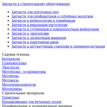
Запчасти к строительному оборудованию
Запчасти для ленточных пил
Запчасти для перфораторов и отбойных молотков
Запчасти к виброплитам и трамбовкам
Запчасти к вязальным пистолетам
Запчасти к глубинным и поверхностным вибраторам
Запчасти к двигателям
Запчасти к затирочным машинам
Запчасти к нарезчикам швов
Запчасти к штукатурным станциям и пневмоподатчикам
Садовая техника
Бензопилы
Газонокосилки
Двигатели
Мотоблоки / культиваторы
Мотобуры
Мотокосы
Мотоопрыскиватели
Мотопомпы
Строительные материалы
Герметики
Направляющие для бетонных полов
Шлифовальные и полировальные машины