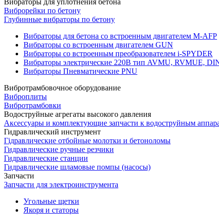
Вибраторы для уплотнения бетона
Виброрейки по бетону
Глубинные вибраторы по бетону
Вибраторы для бетона со встроенным двигателем M-AFP
Вибраторы со встроенным двигателем GUN
Вибраторы со встроенным преобразователем i-SPYDER
Вибраторы электрические 220B тип AVMU, RVMUE, D
Вибраторы Пневматические PNU
Вибротрамбовочное оборудование
Виброплиты
Вибротрамбовки
Водоструйные агрегаты высокого давления
Аксессуары и комплектующие запчасти к водоструйным аппар
Гидравлический инструмент
Гідравлические отбойные молотки и бетоноломы
Гидравлические ручные резчики
Гидравлические станции
Гидравлические шламовые помпы (насосы)
Запчасти
Запчасти для электроинструмента
Угольные щетки
Якоря и статоры