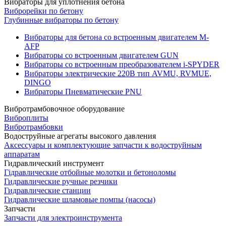
Вибраторы для уплотнения бетона
Виброрейки по бетону
Глубинные вибраторы по бетону
Вибраторы для бетона со встроенным двигателем M-
AFP
Вибраторы со встроенным двигателем GUN
Вибраторы со встроенным преобразователем i-SPYDER
Вибраторы электрические 220B тип AVMU, RVMUE,
DINGO
Вибраторы Пневматические PNU
Вибротрамбовочное оборудование
Виброплиты
Вибротрамбовки
Водоструйные агрегаты высокого давления
Аксессуары и комплектующие запчасти к водоструйным
аппаратам
Гидравлический инструмент
Гідравлические отбойные молотки и бетоноломы
Гидравлические ручные резчики
Гидравлические станции
Гидравлические шламовые помпы (насосы)
Запчасти
Запчасти для электроинструмента