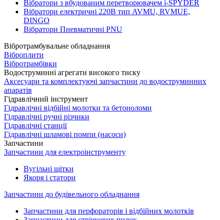
Вібратори з вбудованим перетворювачем i-SPYDER
Вібратори електричні 220B тип AVMU, RVMUE,
DINGO
Вібратори Пневматичні PNU
Вібротрамбувальне обладнання
Віброплити
Вібротрамбівки
Водоструминні агрегати високого тиску
Аксесуари та комплектуючі запчастини до водоструминних
апаратів
Гідравлічний інструмент
Гідравлічні відбійні молотки та бетоноломи
Гідравлічні ручні різчики
Гідравлічні станції
Гідравлічні шламові помпи (насоси)
Запчастини
Запчастини для електроінструменту
Вугільні щітки
Якоря і статори
Запчастини до будівельного обладнання
Запчастини для перфораторів і відбійних молотків
Запчастини для стрічкових пилок