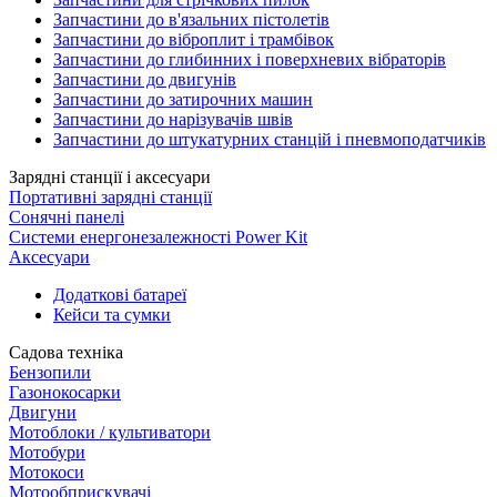
Запчастини до в'язальних пістолетів
Запчастини до віброплит і трамбівок
Запчастини до глибинних і поверхневих вібраторів
Запчастини до двигунів
Запчастини до затирочних машин
Запчастини до нарізувачів швів
Запчастини до штукатурних станцій і пневмоподатчиків
Зарядні станції і аксесуари
Портативні зарядні станції
Сонячні панелі
Системи енергонезалежності Power Kit
Аксесуари
Додаткові батареї
Кейси та сумки
Садова техніка
Бензопили
Газонокосарки
Двигуни
Мотоблоки / культиватори
Мотобури
Мотокоси
Мотообприскувачі