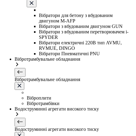
Вібратори для бетону з вбудованим
двигуном M-AFP
Вібратори з вбудованим двигуном GUN
Вібратори з вбудованим перетворювачем i-
SPYDER
Вібратори електричні 220B тип AVMU,
RVMUE, DINGO
Вібратори Пневматичні PNU
Вібротрамбувальне обладнання
Вібротрамбувальне обладнання
Віброплити
Вібротрамбівки
Водоструминні агрегати високого тиску
Водоструминні агрегати високого тиску