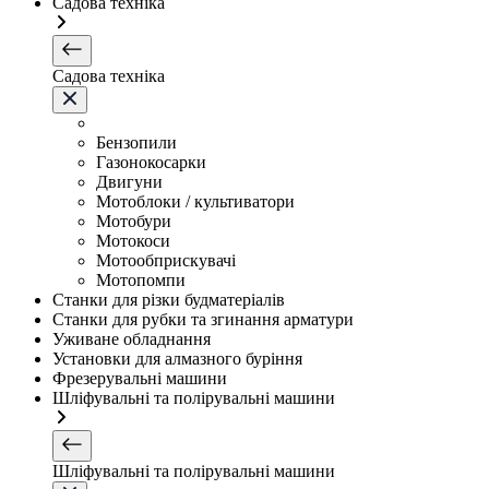
Садова техніка
Садова техніка
Бензопили
Газонокосарки
Двигуни
Мотоблоки / культиватори
Мотобури
Мотокоси
Мотообприскувачі
Мотопомпи
Станки для різки будматеріалів
Станки для рубки та згинання арматури
Уживане обладнання
Установки для алмазного буріння
Фрезерувальні машини
Шліфувальні та полірувальні машини
Шліфувальні та полірувальні машини