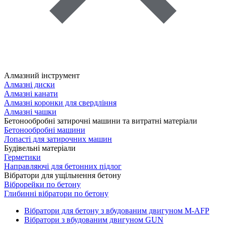
Алмазний інструмент
Алмазні диски
Алмазні канати
Алмазні коронки для свердління
Алмазні чашки
Бетонообробні затирочні машини та витратні матеріали
Бетонообробні машини
Лопасті для затирочних машин
Будівельні матеріали
Герметики
Направляючі для бетонних підлог
Вібратори для ущільнення бетону
Віброрейки по бетону
Глибинні вібратори по бетону
Вібратори для бетону з вбудованим двигуном M-AFP
Вібратори з вбудованим двигуном GUN