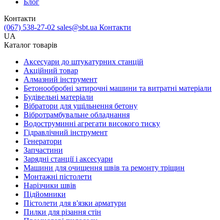
Блог
Контакти
(067) 538-27-02
sales@sbt.ua
Контакти
UA
Каталог товарів
Аксесуари до штукатурних станцій
Акційний товар
Алмазний інструмент
Бетонообробні затирочні машини та витратні матеріали
Будівельні матеріали
Вібратори для ущільнення бетону
Вібротрамбувальне обладнання
Водоструминні агрегати високого тиску
Гідравлічний інструмент
Генератори
Запчастини
Зарядні станції і аксесуари
Машини для очищення швів та ремонту тріщин
Монтажні пістолети
Нарізчики швів
Підйомники
Пістолети для в'язки арматури
Пилки для різання стін