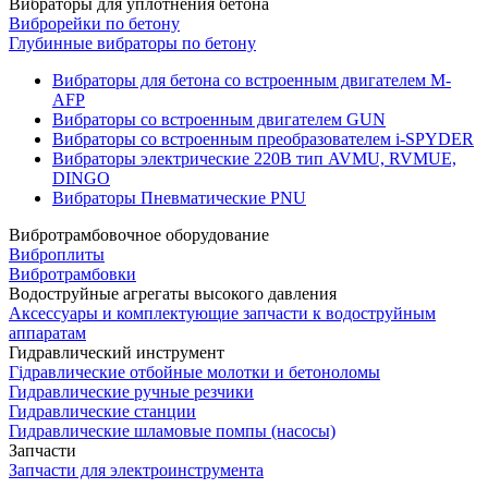
Вибраторы для уплотнения бетона
Виброрейки по бетону
Глубинные вибраторы по бетону
Вибраторы для бетона со встроенным двигателем M-
AFP
Вибраторы со встроенным двигателем GUN
Вибраторы со встроенным преобразователем i-SPYDER
Вибраторы электрические 220B тип AVMU, RVMUE,
DINGO
Вибраторы Пневматические PNU
Вибротрамбовочное оборудование
Виброплиты
Вибротрамбовки
Водоструйные агрегаты высокого давления
Аксессуары и комплектующие запчасти к водоструйным
аппаратам
Гидравлический инструмент
Гідравлические отбойные молотки и бетоноломы
Гидравлические ручные резчики
Гидравлические станции
Гидравлические шламовые помпы (насосы)
Запчасти
Запчасти для электроинструмента