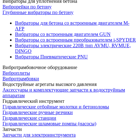
Вибраторы для уплотнения бетона
Виброрейки по бетону
Глубинные вибраторы по бетону
Вибраторы для бетона со встроенным двигателем M-
AFP
Вибраторы со встроенным двигателем GUN
Вибраторы со встроенным преобразователем i-SPYDER
Вибраторы электрические 220B тип AVMU, RVMUE,
DINGO
Вибраторы Пневматические PNU
Вибротрамбовочное оборудование
Виброплиты
Вибротрамбовки
Водоструйные агрегаты высокого давления
Аксессуары и комплектующие запчасти к водоструйным
аппаратам
Гидравлический инструмент
Гідравлические отбойные молотки и бетоноломы
Гидравлические ручные резчики
Гидравлические станции
Гидравлические шламовые помпы (насосы)
Запчасти
Запчасти для электроинструмента