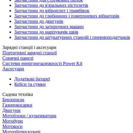
Запчастини до в'язальних пістолетів
Запчастини до віброплит і трамбівок
Запчастини до глибинних і поверхневих вібраторів
Запчастини до двигунів
Запчастини до затирочних машин
Запчастини до нарізувачів швів
Запчастини до штукатурних станцій і пневмоподатчиків
Зарядні станції і аксесуари
Портативні зарядні станції
Сонячні панелі
Системи енергонезалежності Power Kit
Аксесуари
Додаткові батареї
Кейси та сумки
Садова техніка
Бензопили
Газонокосарки
Двигуни
Мотоблоки / культиватори
Мотобури
Мотокоси
Мотообприскувачі