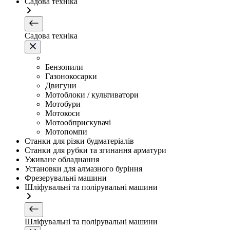
Садова техніка
Садова техніка
Бензопили
Газонокосарки
Двигуни
Мотоблоки / культиватори
Мотобури
Мотокоси
Мотообприскувачі
Мотопомпи
Станки для різки будматеріалів
Станки для рубки та згинання арматури
Уживане обладнання
Установки для алмазного буріння
Фрезерувальні машини
Шліфувальні та полірувальні машини
Шліфувальні та полірувальні машини