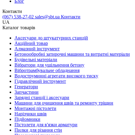
Блог
Контакти
(067) 538-27-02
sales@sbt.ua
Контакти
UA
Каталог товарів
Аксесуари до штукатурних станцій
Акційний товар
Алмазний інструмент
Бетонообробні затирочні машини та витратні матеріали
Будівельні матеріали
Вібратори для ущільнення бетону
Вібротрамбувальне обладнання
Водоструминні агрегати високого тиску
Гідравлічний інструмент
Генератори
Запчастини
Зарядні станції і аксесуари
Машини для очищення швів та ремонту тріщин
Монтажні пістолети
Нарізчики швів
Підйомники
Пістолети для в'язки арматури
Пилки для різання стін