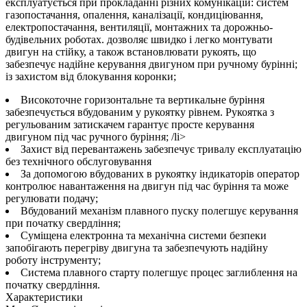
експлуатується при прокладанні різних комунікацій: систем
газопостачання, опалення, каналізації, кондиціювання,
електропостачання, вентиляції, монтажних та дорожньо-
будівельних роботах. дозволяє швидко і легко монтувати
двигун на стійку, а також встановлювати рукоять, що
забезпечує надійне керування двигуном при ручному бурінні;
із захистом від блокування коронки;
Високоточне горизонтальне та вертикальне буріння
забезпечується вбудованим у рукоятку рівнем. Рукоятка з
регульованим затискачем гарантує просте керування
двигуном під час ручного буріння; /li>
Захист від перевантажень забезпечує тривалу експлуатацію
без технічного обслуговування
За допомогою вбудованих в рукоятку індикаторів оператор
контролює навантаження на двигун під час буріння та може
регулювати подачу;
Вбудований механізм плавного пуску полегшує керування
при початку свердління;
Суміщена електронна та механічна системи безпеки
запобігають перегріву двигуна та забезпечують надійну
роботу інструменту;
Система плавного старту полегшує процес заглиблення на
початку свердління.
Характеристики