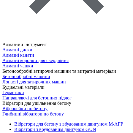
Алмазний інструмент
Алмазні диски
Алмазні канати
Алмазні коронки для свердління
Алмазні чашки
Бетонообробні затирочні машини та витратні матеріали
Бетонообробні машини
Лопасті для затирочних машин
Будівельні матеріали
Герметики
Направляючі для бетонних підлог
Вібратори для ущільнення бетону
Віброрейки по бетону
Глибинні вібратори по бетону
Вібратори для бетону з вбудованим двигуном M-AFP
Вібратори з вбудованим двигуном GUN