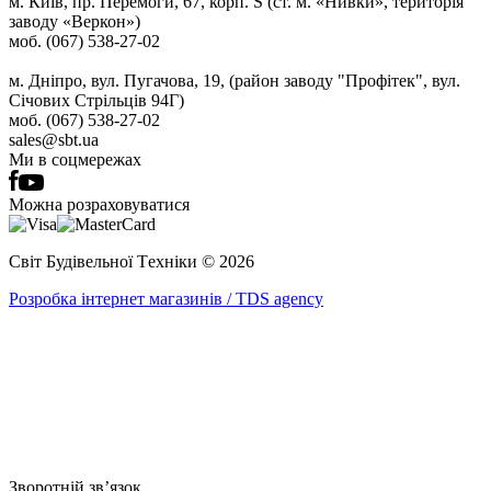
м. Київ, пр. Перемоги, 67, корп. S (ст. м. «Нивки», територія
заводу «Веркон»)
моб. (067) 538-27-02
м. Дніпро, вул. Пугачова, 19, (район заводу "Профітек", вул.
Січових Стрільців 94Г)
моб. (067) 538-27-02
sales@sbt.ua
Ми в соцмережах
Можна розраховуватися
Світ Будівельної Tехніки © 2026
Розробка інтернет магазинів / TDS agency
Зворотній зв’язок