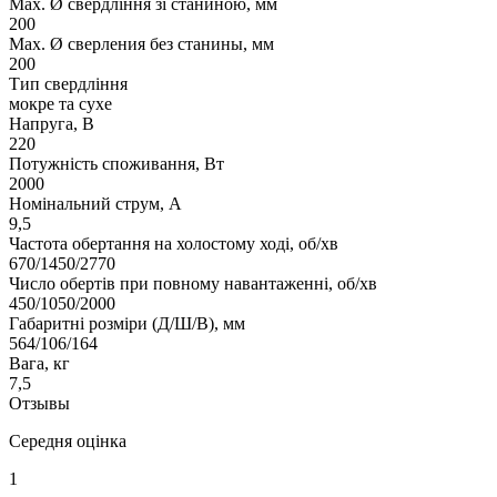
Мах. Ø свердління зі станиною, мм
200
Мах. Ø сверления без станины, мм
200
Тип свердління
мокре та сухе
Напруга, В
220
Потужність споживання, Вт
2000
Номінальний струм, А
9,5
Частота обертання на холостому ході, об/хв
670/1450/2770
Число обертів при повному навантаженні, об/хв
450/1050/2000
Габаритні розміри (Д/Ш/В), мм
564/106/164
Вага, кг
7,5
Отзывы
Середня оцінка
1