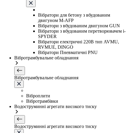
Вібратори для бетону з вбудованим
двигуном M-AFP
Вібратори з вбудованим двигуном GUN
Вібратори з вбудованим перетворювачем i-
SPYDER
Вібратори електричні 220B тип AVMU,
RVMUE, DINGO
Вібратори Пневматичні PNU
Вібротрамбувальне обладнання
Вібротрамбувальне обладнання
Віброплити
Вібротрамбівки
Водоструминні агрегати високого тиску
Водоструминні агрегати високого тиску