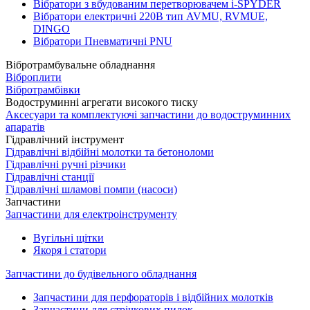
Вібратори з вбудованим перетворювачем i-SPYDER
Вібратори електричні 220B тип AVMU, RVMUE,
DINGO
Вібратори Пневматичні PNU
Вібротрамбувальне обладнання
Віброплити
Вібротрамбівки
Водоструминні агрегати високого тиску
Аксесуари та комплектуючі запчастини до водоструминних
апаратів
Гідравлічний інструмент
Гідравлічні відбійні молотки та бетоноломи
Гідравлічні ручні різчики
Гідравлічні станції
Гідравлічні шламові помпи (насоси)
Запчастини
Запчастини для електроінструменту
Вугільні щітки
Якоря і статори
Запчастини до будівельного обладнання
Запчастини для перфораторів і відбійних молотків
Запчастини для стрічкових пилок