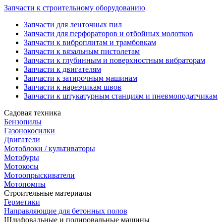
Запчасти к строительному оборудованию
Запчасти для ленточных пил
Запчасти для перфораторов и отбойных молотков
Запчасти к виброплитам и трамбовкам
Запчасти к вязальным пистолетам
Запчасти к глубинным и поверхностным вибраторам
Запчасти к двигателям
Запчасти к затирочным машинам
Запчасти к нарезчикам швов
Запчасти к штукатурным станциям и пневмоподатчикам
Садовая техника
Бензопилы
Газонокосилки
Двигатели
Мотоблоки / культиваторы
Мотобуры
Мотокосы
Мотоопрыскиватели
Мотопомпы
Строительные материалы
Герметики
Направляющие для бетонных полов
Шлифовальные и полировальные машины