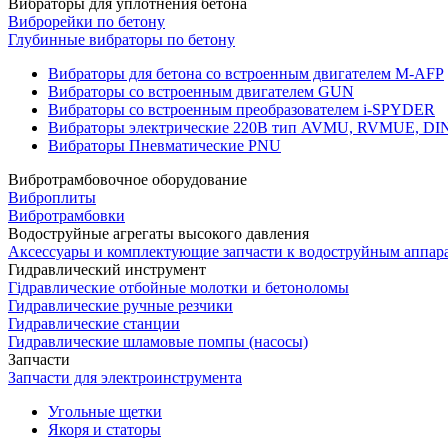
Вибраторы для уплотнения бетона
Виброрейки по бетону
Глубинные вибраторы по бетону
Вибраторы для бетона со встроенным двигателем M-AFP
Вибраторы со встроенным двигателем GUN
Вибраторы со встроенным преобразователем i-SPYDER
Вибраторы электрические 220B тип AVMU, RVMUE, D
Вибраторы Пневматические PNU
Вибротрамбовочное оборудование
Виброплиты
Вибротрамбовки
Водоструйные агрегаты высокого давления
Аксессуары и комплектующие запчасти к водоструйным аппар
Гидравлический инструмент
Гідравлические отбойные молотки и бетоноломы
Гидравлические ручные резчики
Гидравлические станции
Гидравлические шламовые помпы (насосы)
Запчасти
Запчасти для электроинструмента
Угольные щетки
Якоря и статоры