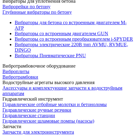
Вибраторы для уплотнения бетона
Виброрейки по бетону
Глубинные вибраторы по бетону
Вибраторы для бетона со встроенным двигателем M-
AFP
Вибраторы со встроенным двигателем GUN
Вибраторы со встроенным преобразователем i-SPYDER
Вибраторы электрические 220B тип AVMU, RVMUE,
DINGO
Вибраторы Пневматические PNU
Вибротрамбовочное оборудование
Виброплиты
Вибротрамбовки
Водоструйные агрегаты высокого давления
Аксессуары и комплектующие запчасти к водоструйным
аппаратам
Гидравлический инструмент
Гідравлические отбойные молотки и бетоноломы
Гидравлические ручные резчики
Гидравлические станции
Гидравлические шламовые помпы (насосы)
Запчасти
Запчасти для электроинструмента