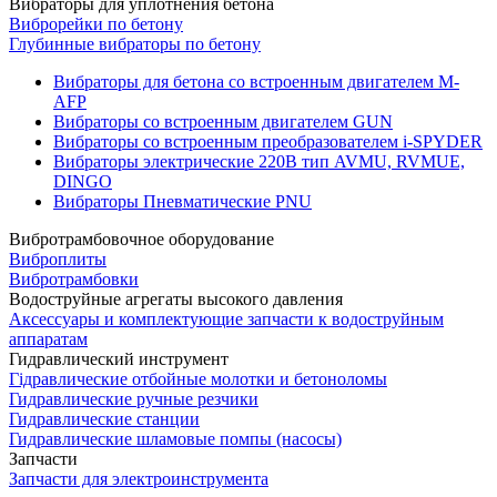
Вибраторы для уплотнения бетона
Виброрейки по бетону
Глубинные вибраторы по бетону
Вибраторы для бетона со встроенным двигателем M-
AFP
Вибраторы со встроенным двигателем GUN
Вибраторы со встроенным преобразователем i-SPYDER
Вибраторы электрические 220B тип AVMU, RVMUE,
DINGO
Вибраторы Пневматические PNU
Вибротрамбовочное оборудование
Виброплиты
Вибротрамбовки
Водоструйные агрегаты высокого давления
Аксессуары и комплектующие запчасти к водоструйным
аппаратам
Гидравлический инструмент
Гідравлические отбойные молотки и бетоноломы
Гидравлические ручные резчики
Гидравлические станции
Гидравлические шламовые помпы (насосы)
Запчасти
Запчасти для электроинструмента