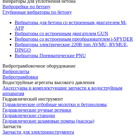
Вибраторы для уплотнения бетона
Виброрейки по бетону
Глубинные вибраторы по бетону
Вибраторы для бетона со встроенным двигателем M-
AFP
Вибраторы со встроенным двигателем GUN
Вибраторы со встроенным преобразователем i-SPYDER
Вибраторы электрические 220B тип AVMU, RVMUE,
DINGO
Вибраторы Пневматические PNU
Вибротрамбовочное оборудование
Виброплиты
Вибротрамбовки
Водоструйные агрегаты высокого давления
Аксессуары и комплектующие запчасти к водоструйным
аппаратам
Гидравлический инструмент
Гідравлические отбойные молотки и бетоноломы
Гидравлические ручные резчики
Гидравлические станции
Гидравлические шламовые помпы (насосы)
Запчасти
Запчасти для электроинструмента