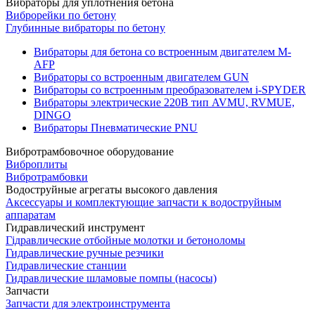
Вибраторы для уплотнения бетона
Виброрейки по бетону
Глубинные вибраторы по бетону
Вибраторы для бетона со встроенным двигателем M-
AFP
Вибраторы со встроенным двигателем GUN
Вибраторы со встроенным преобразователем i-SPYDER
Вибраторы электрические 220B тип AVMU, RVMUE,
DINGO
Вибраторы Пневматические PNU
Вибротрамбовочное оборудование
Виброплиты
Вибротрамбовки
Водоструйные агрегаты высокого давления
Аксессуары и комплектующие запчасти к водоструйным
аппаратам
Гидравлический инструмент
Гідравлические отбойные молотки и бетоноломы
Гидравлические ручные резчики
Гидравлические станции
Гидравлические шламовые помпы (насосы)
Запчасти
Запчасти для электроинструмента