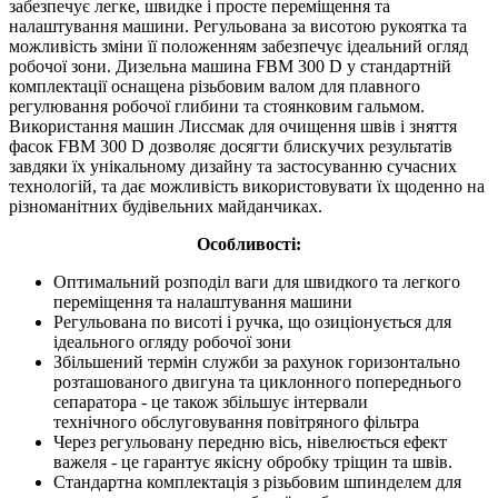
забезпечує легке, швидке і просте переміщення та
налаштування машини. Регульована за висотою рукоятка та
можливість зміни її положенням забезпечує ідеальний огляд
робочої зони. Дизельна машина FBM 300 D у стандартній
комплектації оснащена різьбовим валом для плавного
регулювання робочої глибини та стоянковим гальмом.
Використання машин Лиссмак для очищення швів і зняття
фасок FBM 300 D дозволяє досягти блискучих результатів
завдяки їх унікальному дизайну та застосуванню сучасних
технологій, та дає можливість використовувати їх щоденно на
різноманітних будівельних майданчиках.
Особливості:
Оптимальний розподіл ваги для швидкого та легкого
переміщення та налаштування машини
Регульована по висоті і ручка, що озиціонується для
ідеального огляду робочої зони
Збільшений термін служби за рахунок горизонтально
розташованого двигуна та циклонного попереднього
сепаратора - це також збільшує інтервали
технічного
обслуговування повітряного фільтра
Через регульовану передню вісь, нівелюється ефект
важеля - це гарантує якісну обробку тріщин та швів.
Стандартна комплектація з різьбовим шпинделем для