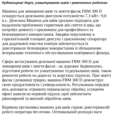
будівництві доріг,
улаштуванню швів і ремонтних роботах
.
Машина для зачищення швів та зняття фасок FBM 300 D
оснащується дизельним двигуном потужністю 7,3 кВт / 9,8
к.с. Дизельна Машина для швів ідеально підходить для
видалення проблемних герметиків або сміття зі шва, що
потребує ремонту і призначена для професійного та
безперервного використання. Завдяки нерухомому в
горизонтальній площині двигуну і циклонному сепаратору
для додаткової очистки повітря забезпечується їх
довготривале безперервне використання зі збільшеними
інтервалами технічного обслуговування повітряного фільтра.
Сфера застосування дизельної машини FBM 300 D для
зачищення швів і зняття фасок - це дорожнє будівництво,
підготовчі роботи по улаштуванню з'єднувальних швів, також
ремонтні роботи на дорогах та жорстких підлогах. При знятті
фасок і розшивці тріщин, машина FBM 300 D демонструє
свою продуктивність і універсальність. Регульована передня
вісь допомагає отримати першокласну обробку, усуваючи
ефект важеля на нерівній підлозі, щоб забезпечити
рівномірний та якісний обробіток швів.
Відмінна ергономіка машини для швів сприяє довготривалій
роботі оператора без втоми. Оптимальний розподіл ваги