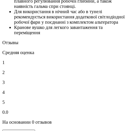
плавного регулювання робочої глибини, а також
наявність гальма спри стоянці.
Для використання в нічний час або в тунелі
рекомендується використання додаткової світлодіодної
робочої фари у поєднанні з комплектом альтератора
Кранове вушко для легкого завантаження та
переміщення
Отзывы
Средняя оценка
1
2
3
4
5
0.0
На основании 0 отзывов