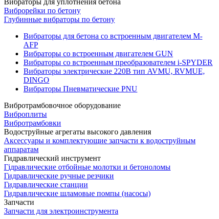
Вибраторы для уплотнения бетона
Виброрейки по бетону
Глубинные вибраторы по бетону
Вибраторы для бетона со встроенным двигателем M-
AFP
Вибраторы со встроенным двигателем GUN
Вибраторы со встроенным преобразователем i-SPYDER
Вибраторы электрические 220B тип AVMU, RVMUE,
DINGO
Вибраторы Пневматические PNU
Вибротрамбовочное оборудование
Виброплиты
Вибротрамбовки
Водоструйные агрегаты высокого давления
Аксессуары и комплектующие запчасти к водоструйным
аппаратам
Гидравлический инструмент
Гідравлические отбойные молотки и бетоноломы
Гидравлические ручные резчики
Гидравлические станции
Гидравлические шламовые помпы (насосы)
Запчасти
Запчасти для электроинструмента