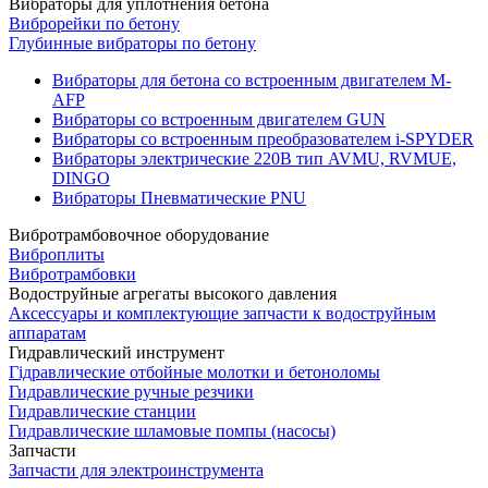
Вибраторы для уплотнения бетона
Виброрейки по бетону
Глубинные вибраторы по бетону
Вибраторы для бетона со встроенным двигателем M-
AFP
Вибраторы со встроенным двигателем GUN
Вибраторы со встроенным преобразователем i-SPYDER
Вибраторы электрические 220B тип AVMU, RVMUE,
DINGO
Вибраторы Пневматические PNU
Вибротрамбовочное оборудование
Виброплиты
Вибротрамбовки
Водоструйные агрегаты высокого давления
Аксессуары и комплектующие запчасти к водоструйным
аппаратам
Гидравлический инструмент
Гідравлические отбойные молотки и бетоноломы
Гидравлические ручные резчики
Гидравлические станции
Гидравлические шламовые помпы (насосы)
Запчасти
Запчасти для электроинструмента