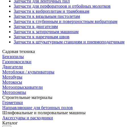
Запчасти для ленточных пил
Запчасти для перфораторов и отбойных молотков
Запчасти к виброплитам и трамбовкам
Запчасти к вязальным пистолетам
Запчасти к глубинным и поверхностным вибраторам
Запчасти к двигателям
Запчасти к затирочным машинам
Запчасти к нарезчикам швов
Запчасти к штукатурным станциям и пневмоподатчикам
Садовая техника
Бензопилы
Газонокосилки
Двигатели
Мотоблоки / культиваторы
Мотобуры
Мотокосы
Мотоопрыскиватели
Мотопомпы
Строительные материалы
Герметики
Направляющие для бетонных полов
Шлифовальные и полировальные машины
Аксессуары и расходники
Каталог