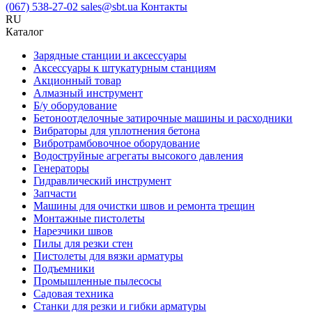
(067) 538-27-02
sales@sbt.ua
Контакты
RU
Каталог
Зарядные станции и аксессуары
Аксессуары к штукатурным станциям
Акционный товар
Алмазный инструмент
Б/у оборудование
Бетоноотделочные затирочные машины и расходники
Вибраторы для уплотнения бетона
Вибротрамбовочное оборудование
Водоструйные агрегаты высокого давления
Генераторы
Гидравлический инструмент
Запчасти
Машины для очистки швов и ремонта трещин
Монтажные пистолеты
Нарезчики швов
Пилы для резки стен
Пистолеты для вязки арматуры
Подъемники
Промышленные пылесосы
Садовая техника
Станки для резки и гибки арматуры