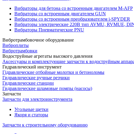
Вибраторы для бетона со встроенным двигателем M-AFP
Вибраторы со встроенным двигателем GUN
Вибраторы со встроенным преобразователем i-SPYDER
Вибраторы электрические 220B тип AVMU, RVMUE, D
Вибраторы Пневматические PNU
Вибротрамбовочное оборудование
Виброплиты
Вибротрамбовки
Водоструйные агрегаты высокого давления
Аксессуары и комплектующие запчасти к водоструйным аппар
Гидравлический инструмент
Гідравлические отбойные молотки и бетоноломы
Гидравлические ручные резчики
Гидравлические станции
Гидравлические шламовые помпы (насосы)
Запчасти
Запчасти для электроинструмента
Угольные щетки
Якоря и статоры
Запчасти к строительному оборудованию