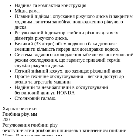
Надійна та компактна конструкція
Міцна рама.
Плавний підйом і опускання ріжучого диска із закритим
ходовим гвинтом запобігає пошкодженню ріжучого
диска.
Регульований індикатор глибини різання для всіх
діаметрів ріжучого диска.
Великий (33 літри) об'єм водяного бака дозволяє
зменшити кількість перерв для дозаправки водою.
Система водяного охолодження забезпечує оптимальний
режим охолодження, що гарантує тривалий термін
служби ріжучого диска.
Легкий знімний кожух, що захищає різальний диск.
Просте технічне обслуговування – легкий доступ до
вузлів та агрегатів машини
Надійний та невибагливий в обслуговуванні
бензиновий двигун HONDA
Стоянковий гальмо.
Характеристики
Глибина різу, мм
200
Регулювання глибини різу
безступінчатий різьбовий шпиндель з зазначенням глибини
Макс. Ø пильного диска, мм