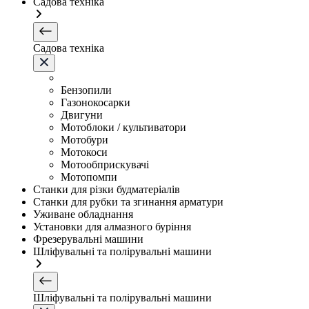
Садова техніка
Садова техніка
Бензопили
Газонокосарки
Двигуни
Мотоблоки / культиватори
Мотобури
Мотокоси
Мотообприскувачі
Мотопомпи
Станки для різки будматеріалів
Станки для рубки та згинання арматури
Уживане обладнання
Установки для алмазного буріння
Фрезерувальні машини
Шліфувальні та полірувальні машини
Шліфувальні та полірувальні машини