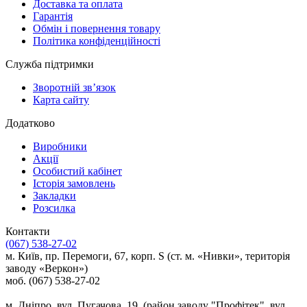
Доставка та оплата
Гарантія
Обмін і повернення товару
Політика конфіденційності
Служба підтримки
Зворотній зв’язок
Карта сайту
Додатково
Виробники
Акції
Особистий кабінет
Історія замовлень
Закладки
Розсилка
Контакти
(067) 538-27-02
м. Київ, пр. Перемоги, 67, корп. S (ст. м. «Нивки», територія
заводу «Веркон»)
моб. (067) 538-27-02
м. Дніпро, вул. Пугачова, 19, (район заводу "Профітек", вул.