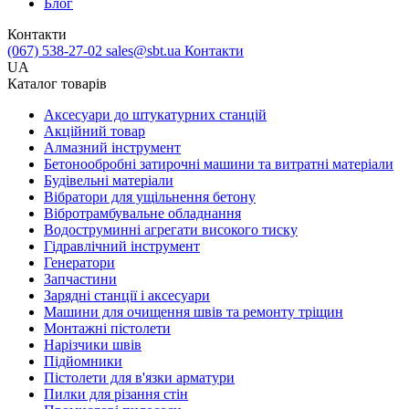
Блог
Контакти
(067) 538-27-02
sales@sbt.ua
Контакти
UA
Каталог товарів
Аксесуари до штукатурних станцій
Акційний товар
Алмазний інструмент
Бетонообробні затирочні машини та витратні матеріали
Будівельні матеріали
Вібратори для ущільнення бетону
Вібротрамбувальне обладнання
Водоструминні агрегати високого тиску
Гідравлічний інструмент
Генератори
Запчастини
Зарядні станції і аксесуари
Машини для очищення швів та ремонту тріщин
Монтажні пістолети
Нарізчики швів
Підйомники
Пістолети для в'язки арматури
Пилки для різання стін