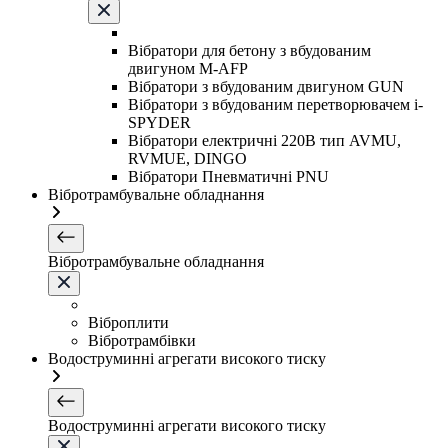
Вібратори для бетону з вбудованим
двигуном M-AFP
Вібратори з вбудованим двигуном GUN
Вібратори з вбудованим перетворювачем i-
SPYDER
Вібратори електричні 220B тип AVMU,
RVMUE, DINGO
Вібратори Пневматичні PNU
Вібротрамбувальне обладнання
Вібротрамбувальне обладнання
Віброплити
Вібротрамбівки
Водоструминні агрегати високого тиску
Водоструминні агрегати високого тиску