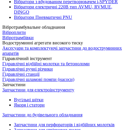
Вібратори з вбудованим перетворювачем i-SPYDER
Вібратори електричні 220B тип AVMU, RVMUE,
DINGO
Вібратори Пневматичні PNU
Вібротрамбувальне обладнання
Віброплити
Вібротрамбівки
Водоструминні агрегати високого тиску
Аксесуари та комплектуючі запчастини до водоструминних
апаратів
Гідравлічний інструмент
Гідравлічні відбійні молотки та бетоноломи
Гідравлічні ручні різчики
Гідравлічні станції
Гідравлічні шламові помпи (насоси)
Запчастини
Запчастини для електроінструменту
Вугільні щітки
Якоря і статори
Запчастини до будівельного обладнання
Запчастини для перфораторів і відбійних молотків
Запчастини для стрічкових пилок