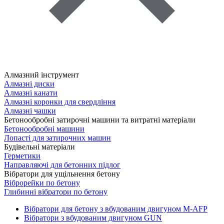
Алмазний інструмент
Алмазні диски
Алмазні канати
Алмазні коронки для свердління
Алмазні чашки
Бетонообробні затирочні машини та витратні матеріали
Бетонообробні машини
Лопасті для затирочних машин
Будівельні матеріали
Герметики
Направляючі для бетонних підлог
Вібратори для ущільнення бетону
Віброрейки по бетону
Глибинні вібратори по бетону
Вібратори для бетону з вбудованим двигуном M-AFP
Вібратори з вбудованим двигуном GUN