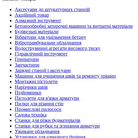
Аксесуари до штукатурних станцій
Акційний товар
Алмазний інструмент
Бетонообробні затирочні машини та витратні матеріали
Будівельні матеріали
Вібратори для ущільнення бетону
Вібротрамбувальне обладнання
Водоструминні агрегати високого тиску
Гідравлічний інструмент
Генератори
Запчастини
Зарядні станції і аксесуари
Машини для очищення швів та ремонту тріщин
Монтажні пістолети
Нарізчики швів
Підйомники
Пістолети для в'язки арматури
Пилки для різання стін
Промислові пилососи
Садова техніка
Станки для різки будматеріалів
Станки для рубки та згинання арматури
Уживане обладнання
Установки для алмазного буріння