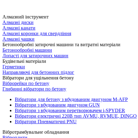
Алмазний інструмент
Алмазні диски
Алмазні канати
Алмазні коронки для свердління
Алмазні чашки
Бетонообробні затирочні машини та витратні матеріали
Бетонообробні машини
Лопасті для затирочних машин
Будівельні матеріали
Герметики
Направляючі для бетонних підлог
Вібратори для ущільнення бетону
Віброрейки по бетону
Глибинні вібратори по бетону
Вібратори для бетону з вбудованим двигуном M-AFP
Вібратори з вбудованим двигуном GUN
Вібратори з вбудованим перетворювачем i-SPYDER
Вібратори електричні 220B тип AVMU, RVMUE, DINGO
Вібратори Пневматичні PNU
Вібротрамбувальне обладнання
Віброплити