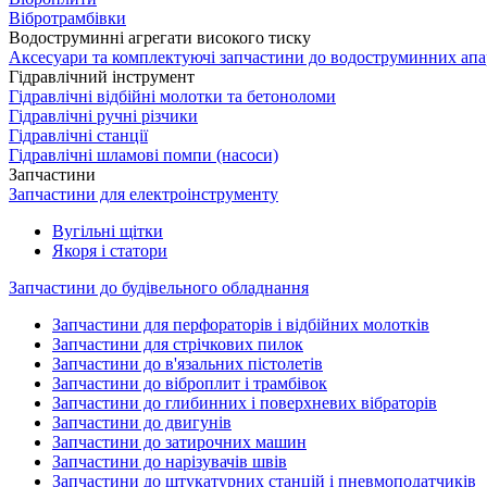
Вібротрамбівки
Водоструминні агрегати високого тиску
Аксесуари та комплектуючі запчастини до водоструминних апа
Гідравлічний інструмент
Гідравлічні відбійні молотки та бетоноломи
Гідравлічні ручні різчики
Гідравлічні станції
Гідравлічні шламові помпи (насоси)
Запчастини
Запчастини для електроінструменту
Вугільні щітки
Якоря і статори
Запчастини до будівельного обладнання
Запчастини для перфораторів і відбійних молотків
Запчастини для стрічкових пилок
Запчастини до в'язальних пістолетів
Запчастини до віброплит і трамбівок
Запчастини до глибинних і поверхневих вібраторів
Запчастини до двигунів
Запчастини до затирочних машин
Запчастини до нарізувачів швів
Запчастини до штукатурних станцій і пневмоподатчиків