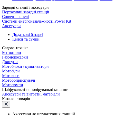
Зарядні станції і аксесуари
Портативні зарядні станції
Сонячні панелі
Системи енергонезалежності Power Kit
Аксесуари
Додаткові батареї
Кейси та сумки
Садова техніка
Бензопили
Газонокосарки
Двигуни
Мотоблоки / культиватори
Мотобури
Мотокоси
Мотообприскувачі
Мотопомпи
Шліфувальні та полірувальні машини
Аксесуари та витратні матеріали
Каталог товарів
Аксесуари до штукатурних станцій