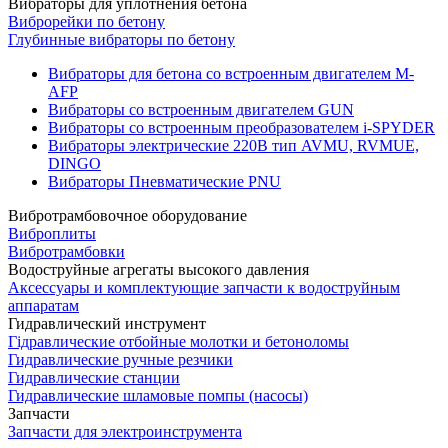
Вибраторы для уплотнения бетона
Виброрейки по бетону
Глубинные вибраторы по бетону
Вибраторы для бетона со встроенным двигателем M-
AFP
Вибраторы со встроенным двигателем GUN
Вибраторы со встроенным преобразователем i-SPYDER
Вибраторы электрические 220B тип AVMU, RVMUE,
DINGO
Вибраторы Пневматические PNU
Вибротрамбовочное оборудование
Виброплиты
Вибротрамбовки
Водоструйные агрегаты высокого давления
Аксессуары и комплектующие запчасти к водоструйным
аппаратам
Гидравлический инструмент
Гідравлические отбойные молотки и бетоноломы
Гидравлические ручные резчики
Гидравлические станции
Гидравлические шламовые помпы (насосы)
Запчасти
Запчасти для электроинструмента