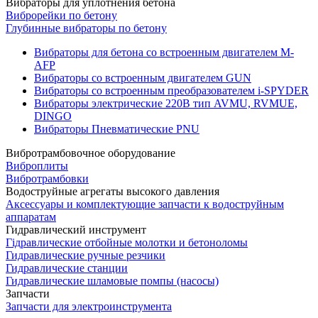
Вибраторы для уплотнения бетона
Виброрейки по бетону
Глубинные вибраторы по бетону
Вибраторы для бетона со встроенным двигателем M-
AFP
Вибраторы со встроенным двигателем GUN
Вибраторы со встроенным преобразователем i-SPYDER
Вибраторы электрические 220B тип AVMU, RVMUE,
DINGO
Вибраторы Пневматические PNU
Вибротрамбовочное оборудование
Виброплиты
Вибротрамбовки
Водоструйные агрегаты высокого давления
Аксессуары и комплектующие запчасти к водоструйным
аппаратам
Гидравлический инструмент
Гідравлические отбойные молотки и бетоноломы
Гидравлические ручные резчики
Гидравлические станции
Гидравлические шламовые помпы (насосы)
Запчасти
Запчасти для электроинструмента