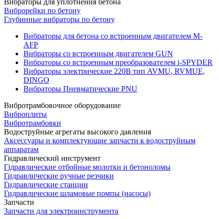
Вибраторы для уплотнения бетона
Виброрейки по бетону
Глубинные вибраторы по бетону
Вибраторы для бетона со встроенным двигателем M-
AFP
Вибраторы со встроенным двигателем GUN
Вибраторы со встроенным преобразователем i-SPYDER
Вибраторы электрические 220B тип AVMU, RVMUE,
DINGO
Вибраторы Пневматические PNU
Вибротрамбовочное оборудование
Виброплиты
Вибротрамбовки
Водоструйные агрегаты высокого давления
Аксессуары и комплектующие запчасти к водоструйным
аппаратам
Гидравлический инструмент
Гідравлические отбойные молотки и бетоноломы
Гидравлические ручные резчики
Гидравлические станции
Гидравлические шламовые помпы (насосы)
Запчасти
Запчасти для электроинструмента