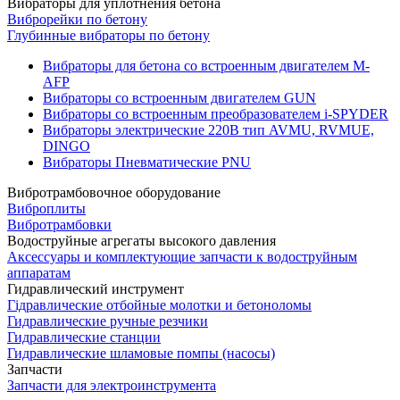
Вибраторы для уплотнения бетона
Виброрейки по бетону
Глубинные вибраторы по бетону
Вибраторы для бетона со встроенным двигателем M-
AFP
Вибраторы со встроенным двигателем GUN
Вибраторы со встроенным преобразователем i-SPYDER
Вибраторы электрические 220B тип AVMU, RVMUE,
DINGO
Вибраторы Пневматические PNU
Вибротрамбовочное оборудование
Виброплиты
Вибротрамбовки
Водоструйные агрегаты высокого давления
Аксессуары и комплектующие запчасти к водоструйным
аппаратам
Гидравлический инструмент
Гідравлические отбойные молотки и бетоноломы
Гидравлические ручные резчики
Гидравлические станции
Гидравлические шламовые помпы (насосы)
Запчасти
Запчасти для электроинструмента