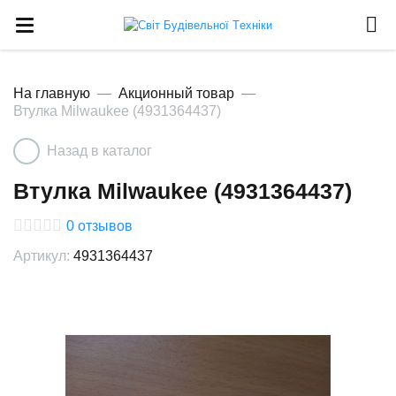
На главную
Акционный товар
Втулка Milwaukee (4931364437)
Назад в каталог
Втулка Milwaukee (4931364437)
0
отзывов
Артикул:
4931364437