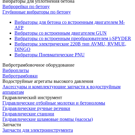
Вибраторы для уплотнения бетона
Виброрейки по бетону
Глубинные вибраторы по бетону
Вибраторы для бетона со встроенным двигателем M-
AFP
Вибраторы со встроенным двигателем GUN
Вибраторы со встроенным преобразователем i-SPYDER
Вибраторы электрические 220B тип AVMU, RVMUE,
DINGO
Вибраторы Пневматические PNU
Вибротрамбовочное оборудование
Виброплиты
Вибротрамбовки
Водоструйные агрегаты высокого давления
Аксессуары и комплектующие запчасти к водоструйным
аппаратам
Гидравлический инструмент
Гідравлические отбойные молотки и бетоноломы
Гидравлические ручные резчики
Гидравлические станции
Гидравлические шламовые помпы (насосы)
Запчасти
Запчасти для электроинструмента