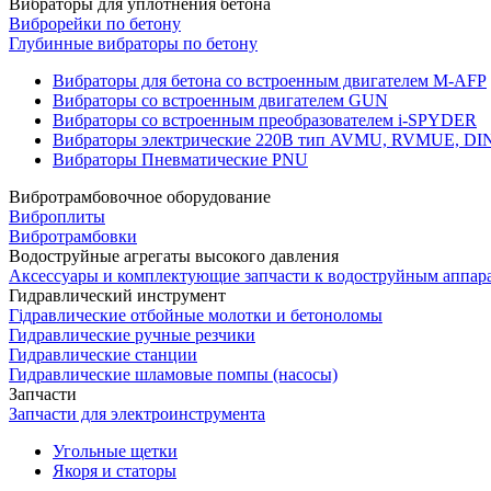
Вибраторы для уплотнения бетона
Виброрейки по бетону
Глубинные вибраторы по бетону
Вибраторы для бетона со встроенным двигателем M-AFP
Вибраторы со встроенным двигателем GUN
Вибраторы со встроенным преобразователем i-SPYDER
Вибраторы электрические 220B тип AVMU, RVMUE, D
Вибраторы Пневматические PNU
Вибротрамбовочное оборудование
Виброплиты
Вибротрамбовки
Водоструйные агрегаты высокого давления
Аксессуары и комплектующие запчасти к водоструйным аппар
Гидравлический инструмент
Гідравлические отбойные молотки и бетоноломы
Гидравлические ручные резчики
Гидравлические станции
Гидравлические шламовые помпы (насосы)
Запчасти
Запчасти для электроинструмента
Угольные щетки
Якоря и статоры