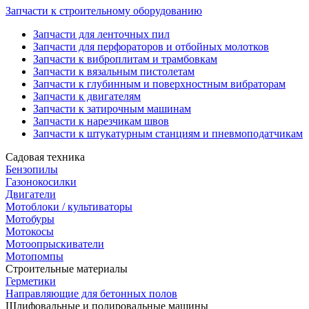
Запчасти к строительному оборудованию
Запчасти для ленточных пил
Запчасти для перфораторов и отбойных молотков
Запчасти к виброплитам и трамбовкам
Запчасти к вязальным пистолетам
Запчасти к глубинным и поверхностным вибраторам
Запчасти к двигателям
Запчасти к затирочным машинам
Запчасти к нарезчикам швов
Запчасти к штукатурным станциям и пневмоподатчикам
Садовая техника
Бензопилы
Газонокосилки
Двигатели
Мотоблоки / культиваторы
Мотобуры
Мотокосы
Мотоопрыскиватели
Мотопомпы
Строительные материалы
Герметики
Направляющие для бетонных полов
Шлифовальные и полировальные машины