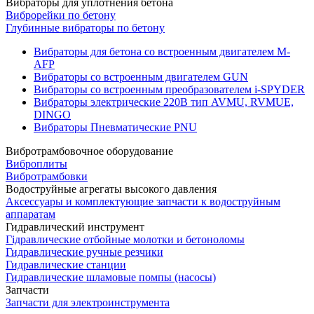
Вибраторы для уплотнения бетона
Виброрейки по бетону
Глубинные вибраторы по бетону
Вибраторы для бетона со встроенным двигателем M-
AFP
Вибраторы со встроенным двигателем GUN
Вибраторы со встроенным преобразователем i-SPYDER
Вибраторы электрические 220B тип AVMU, RVMUE,
DINGO
Вибраторы Пневматические PNU
Вибротрамбовочное оборудование
Виброплиты
Вибротрамбовки
Водоструйные агрегаты высокого давления
Аксессуары и комплектующие запчасти к водоструйным
аппаратам
Гидравлический инструмент
Гідравлические отбойные молотки и бетоноломы
Гидравлические ручные резчики
Гидравлические станции
Гидравлические шламовые помпы (насосы)
Запчасти
Запчасти для электроинструмента